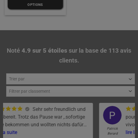
OPTIONS
Noté
4.9 sur 5 étoiles
sur la base de 113 avis
clients.
J'ai choisi Van d'Evasion
tige
pour ammenager notre fourgon expert, n
für
vivons à Ales dans le Gard et jamais la
Patrick
distance n'a été un probleme dans la
lire la suite
Berard